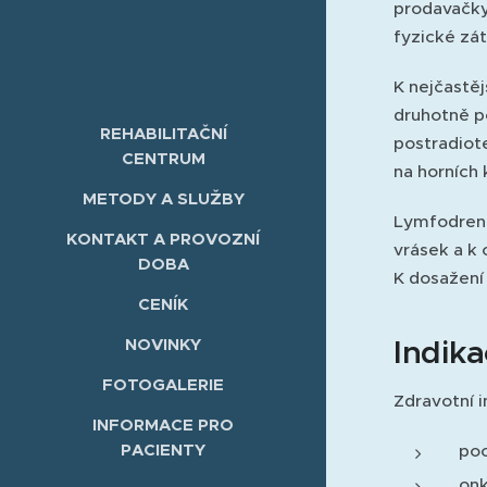
prodavačky
fyzické zát
K nejčastěj
druhotně p
REHABILITAČNÍ
postradiot
CENTRUM
na horních 
METODY A SLUŽBY
Lymfodrená
KONTAKT A PROVOZNÍ
vrásek a k 
DOBA
K dosažení
CENÍK
Indik
NOVINKY
FOTOGALERIE
Zdravotní i
INFORMACE PRO
PACIENTY
poo
onk