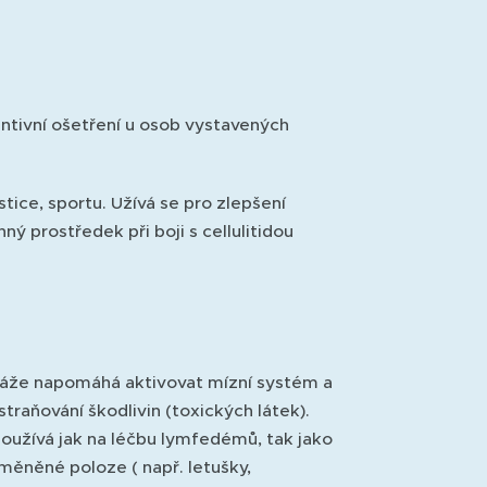
ntivní ošetření u osob vystavených
tice, sportu. Užívá se pro zlepšení
ý prostředek při boji s cellulitidou
áže napomáhá aktivovat mízní systém a
traňování škodlivin (toxických látek).
užívá jak na léčbu lymfedémů, tak jako
měněné poloze ( např. letušky,