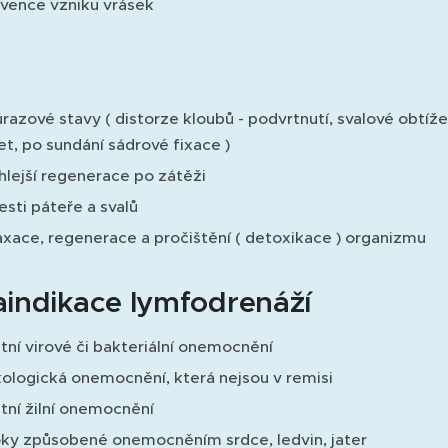
vence vzniku vrásek
razové stavy ( distorze kloubů - podvrtnutí, svalové obtíže 
et, po sundání sádrové fixace )
hlejší regenerace po zátěži
esti páteře a svalů
axace, regenerace a pročištění ( detoxikace ) organizmu
aindikace lymfodrenáží
tní virové či bakteriální onemocnění
ologická onemocnění, která nejsou v remisi
tní žilní onemocnění
ky způsobené onemocněním srdce, ledvin, jater