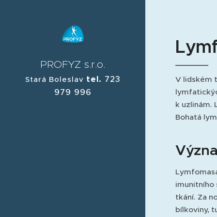
Lym
PROFYZ s.r.o.
tel.
723
V lidském t
Stará Boleslav
979 996
lymfatickýc
k uzlinám. 
Bohatá lymf
Význa
Lymfomasáž
imunitního
tkání. Za 
bílkoviny, 