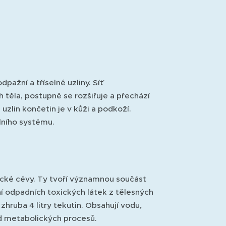
pažní a tříselné uzliny. Síť
 těla, postupně se rozšiřuje a přechází
uzlin končetin je v kůži a podkoží.
ilního systému.
cké cévy. Ty tvoří významnou součást
í odpadních toxických látek z tělesných
ruba 4 litry tekutin. Obsahují vodu,
pad metabolických procesů.