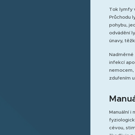
Tok lymfy 
Průchodu l
pohybu, jed
odvádění ly
únavy, těžk
Nadměrné z
infekcí apo
nemocem, ot
zduřením u
Manuá
Manuální i
fyziologick
cévou, sti