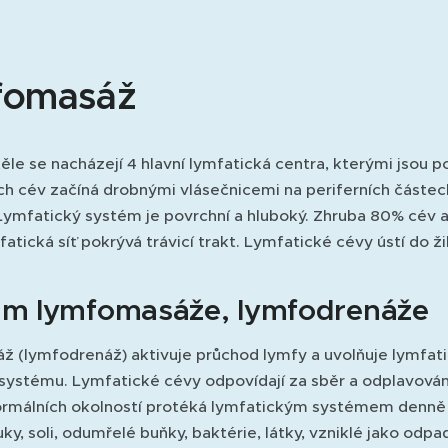
fomasáž
ěle se nacházejí 4 hlavní lymfatická centra, kterými jsou pod
h cév začíná drobnými vlásečnicemi na periferních částech
Lymfatický systém je povrchní a hluboký. Zhruba 80% cév a 
atická síť pokrývá trávicí trakt. Lymfatické cévy ústí do ž
m lymfomasáže, lymfodrenáže
 (lymfodrenáž) aktivuje průchod lymfy a uvolňuje lymfati
 systému. Lymfatické cévy odpovídají za sběr a odplavován
normálních okolností protéká lymfatickým systémem denně zh
tuky, soli, odumřelé buňky, baktérie, látky, vzniklé jako od