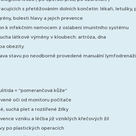
racujících s přetěžováním dolních končetin: lékaři, letušky, 
rény, bolesti hlavy a jejich prevence
on k infekčním nemocem z oslabení imunitního systému
ucha látkové výměny v kloubech: artróza, dna
ba obezity
ava stavu po neodborně provedené manuální lymfodrenáži
ulitida = "pomerančová kůže"
vené oči od monitoru počítače
é, suchá pleť a rozšířené žilky
vence vzniku a léčba již vzniklých křečových žil
vy po plastických operacích