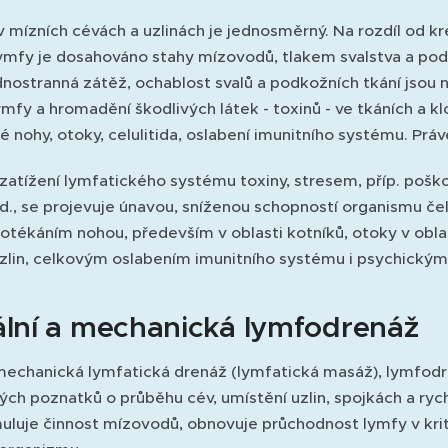
v mízních cévách a uzlinách je jednosměrný. Na rozdíl od k
ymfy je dosahováno stahy mízovodů, tlakem svalstva a pod
nostranná zátěž, ochablost svalů a podkožních tkání jsou 
mfy a hromadění škodlivých látek - toxinů - ve tkáních a k
é nohy, otoky, celulitida, oslabení imunitního systému. Prá
atížení lymfatického systému toxiny, stresem, příp. pošk
d., se projevuje únavou, sníženou schopností organismu če
ékáním nohou, především v oblasti kotníků, otoky v oblast
zlin, celkovým oslabením imunitního systému i psychický
lní a mechanická lymfodrenáž
 mechanická lymfatická drenáž (lymfatická masáž), lymfod
ých poznatků o průběhu cév, umístění uzlin, spojkách a ryc
muluje činnost mízovodů, obnovuje průchodnost lymfy v kri