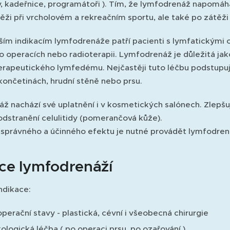
, kadeřnice, programátoři ). Tím, že lymfodrenáž napomáhá 
ěži při vrcholovém a rekreačním sportu, ale také po zátěži
ším indikacím lymfodrenáže patří pacienti s lymfatickými 
o operacích nebo radioterapii. Lymfodrenáž je důležitá j
erapeutického lymfedému. Nejčastěji tuto léčbu podstupují
končetinách, hrudní stěně nebo prsu.
ž nachází své uplatnění i v kosmetických salónech. Zlepš
odstranění celulitidy (pomerančová kůže).
 správného a účinného efektu je nutné provádět lymfodre
ace lymfodrenáží
ndikace:
perační stavy - plastická, cévní i všeobecná chirurgie
ologická léčba ( po operaci prsu, po ozařování )