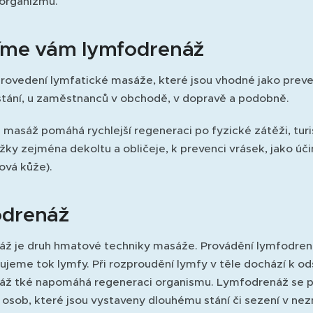
 organizmu.
íme vám lymfodrenáž
rovedení lymfatické masáže, které jsou vhodné jako preve
tání, u zaměstnanců v obchodě, v dopravě a podobně.
masáž pomáhá rychlejší regeneraci po fyzické zátěži, turis
ky zejména dekoltu a obličeje, k prevenci vrásek, jako účinn
vá kůže).
drenáž
ž je druh hmatové techniky masáže. Provádění lymfodren
jeme tok lymfy. Při rozproudění lymfy v těle dochází k ods
ž tké napomáhá regeneraci organismu. Lymfodrenáž se po
osob, které jsou vystaveny dlouhému stání či sezení v nez