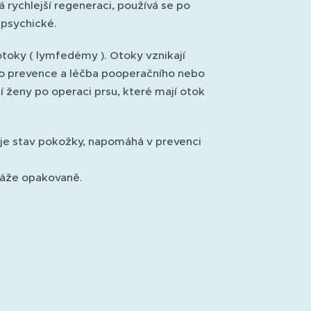
rychlejší regeneraci, používá se po
 psychické.
otoky ( lymfedémy ). Otoky vznikají
ako prevence a léčba pooperačního nebo
 ženy po operaci prsu, které mají otok
uje stav pokožky, napomáhá v prevenci
náže opakovaně.