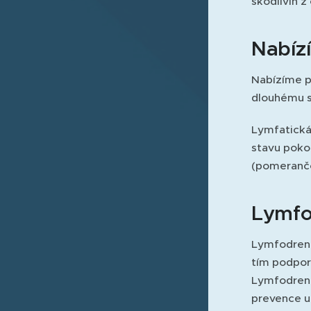
škodlivin z
Nabíz
Nabízíme p
dlouhému s
Lymfatická 
stavu pokož
(pomerančo
Lymfo
Lymfodrená
tím podporu
Lymfodrená
prevence u 