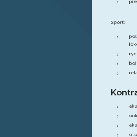
pre
Sport:
poú
lok
ryc
bol
rel
Kontr
aku
onk
aku
oto