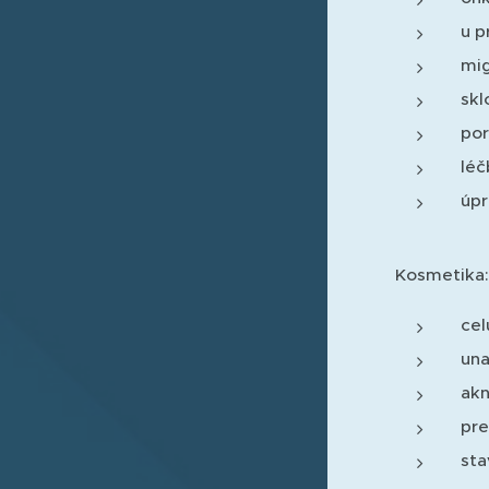
u p
mig
skl
por
léč
úpr
Kosmetika:
cel
una
akn
pre
sta