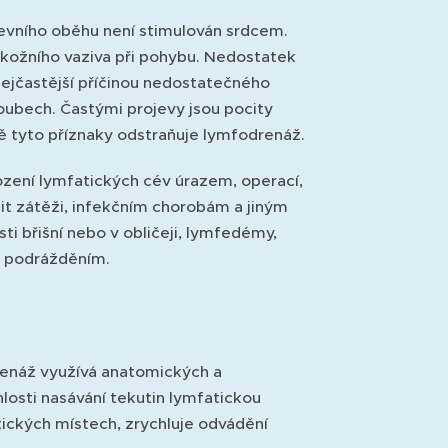
revního oběhu není stimulován srdcem.
kožního vaziva při pohybu. Nedostatek
nejčastější příčinou nedostatečného
loubech. Častými projevy jsou pocity
vě tyto příznaky odstraňuje lymfodrenáž.
ození lymfatických cév úrazem, operací,
lit zátěži, infekčním chorobám a jiným
i břišní nebo v obličeji, lymfedémy,
m podrážděním.
renáž využívá anatomických a
hlosti nasávání tekutin lymfatickou
tických místech, zrychluje odvádění