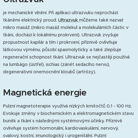
je mechanické vlnění. Při aplikaci ultrazvuku neprochází
tkáněmi elektrický proud.
Ultrazvuk
můžeme také nazvat
mikro masáž (mikro masáž molekul a molekulárních částic v
tkáni, dochází k lokálnímu prokrvení). Ultrazvuk zvyšuje
propustnost kapilár a tím i prokrvení, příznivě ovlivňuje
látkovou výměnu, působí spasmolyticky a také zlepšuje
regenerační schopnost tkání. Ultrazvuk se nejčastěji používá
na lumbágo (ústřel), ischias (zánět sedacího nervu),
degenerativní onemocnění kloubů (artrózy).
Magnetická energie
Pulzní magnetoterapie využívá nízkých kmitočtů 0,1 - 100 Hz.
Evokuje změny v biochemickém a elektromagnetickém stavu
buněk a tkání s následnými systémovými účinky. Příznivě
ovlivňuje systém hormonální, kardiovaskulární, nervový,
svalový, kostní, imunologický i urogenitální. Pulzní